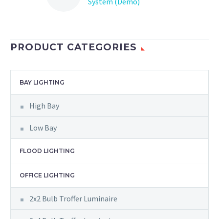
System (Demo)
Lorem Ipsum. Proin
gravida nibh vel velit
auctor aliquet. Aenean
PRODUCT CATEGORIES
sollicitudin, lorem quis
bibendum auctor, nisi elit
consequat ipsum, nec
BAY LIGHTING
sagittis sem nibh id elit.
Duis sed odio sit amet
High Bay
nibh vulputate cursus a
sit amet mauris.
Low Bay
FLOOD LIGHTING
OFFICE LIGHTING
2x2 Bulb Troffer Luminaire