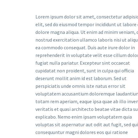
Lorem ipsum dolor sit amet, consectetur adipisi
elit, sed do eiusmod tempor incididunt ut labore 
dolore magna aliqua. Ut enim ad minim veniam, 
nostrud exercitation ullamco laboris nisi ut aliqu
ea commodo consequat. Duis aute irure dolor in
reprehenderit in voluptate velit esse cillum dolo
fugiat nulla pariatur. Excepteur sint occaecat
cupidatat non proident, sunt in culpa qui officia
deserunt mollit anim id est laborum. Sed ut
perspiciatis unde omnis iste natus error sit
voluptatem accusantium doloremque laudantiu
totam rem aperiam, eaque ipsa quae ab illo inve
veritatis et quasi architecto beatae vitae dicta s
explicabo. Nemo enim ipsam voluptatem quia
voluptas sit aspernatur aut odit aut fugit, sed qu
consequuntur magni dolores eos qui ratione