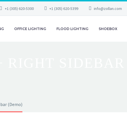
+1 (305) 620-5300
+1 (305) 620-5399
info@zollan.com
NG
OFFICE LIGHTING
FLOOD LIGHTING
SHOEBOX
+ RIGHT SIDEBAR
debar (Demo)