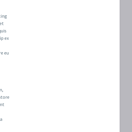
cing
et
quis
ip ex
re eu
m,
ntore
unt
ia