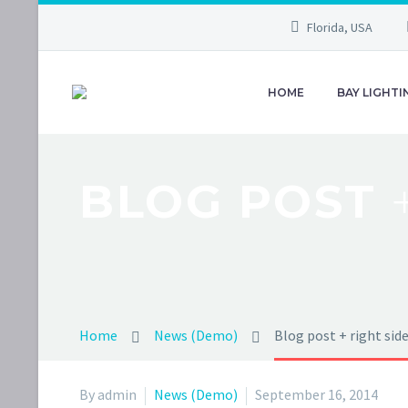
Florida, USA
HOME
BAY LIGHTI
BLOG POST
Home
News (Demo)
Blog post + right si
By admin
News (Demo)
September 16, 2014