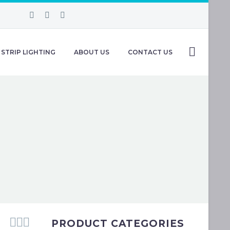
STRIP LIGHTING
ABOUT US
CONTACT US



PRODUCT CATEGORIES