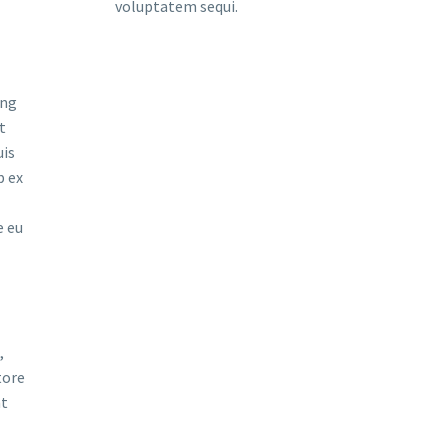
voluptatem sequi.
ing
t
uis
p ex
e eu
,
tore
nt