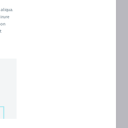
aliqua.
irure
non
t