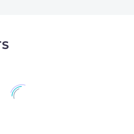
TS
ost + right sidebar (Demo)
Post With Video Lightbox 