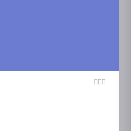


