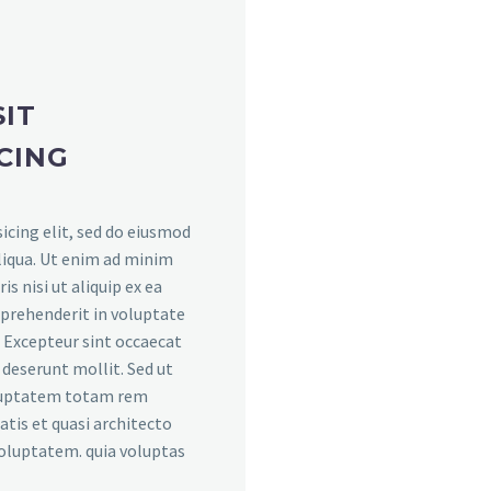
IT
CING
icing elit, sed do eiusmod
liqua. Ut enim ad minim
s nisi ut aliquip ex ea
eprehenderit in voluptate
r. Excepteur sint occaecat
a deserunt mollit. Sed ut
voluptatem totam rem
atis et quasi architecto
voluptatem. quia voluptas