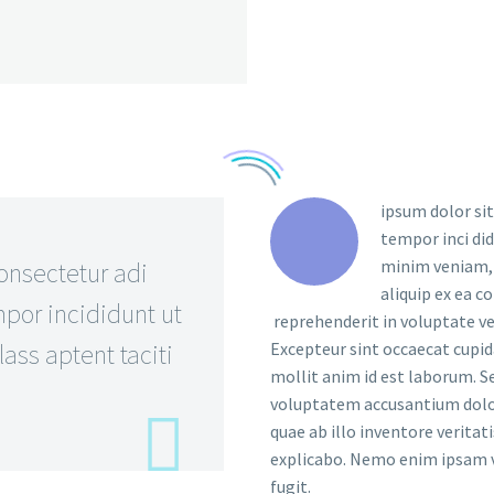
ipsum dolor sit
tempor inci di
minim veniam, q
onsectetur adi
aliquip ex ea c
por incididunt ut
reprehenderit in voluptate vel
ass aptent taciti
Excepteur sint occaecat cupida
mollit anim id est laborum. Se
voluptatem accusantium dolo
quae ab illo inventore veritat
explicabo. Nemo enim ipsam v
fugit.