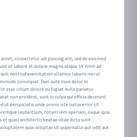
 amet, consectetur adi pisicing elit, sed do eiusmod
dunt ut labore et dolore magna aliqua. Ut enim ad
uis nostrud exercitation ullamco laboris nisi ut
ommodo consequat. Duis aute irure dolor in
it esse cillum dolore eu fugiat nulla pariatur.
tat non proident, sunt in culpa qui officia deserunt
d ut perspiciatis unde omnis iste natus error sit
remque laudantium, totam rem aperiam, eaque ipsa
is et quasi architecto beatae vitae dicta sunt
oluptatem quia voluptas sit aspernatur aut odit aut