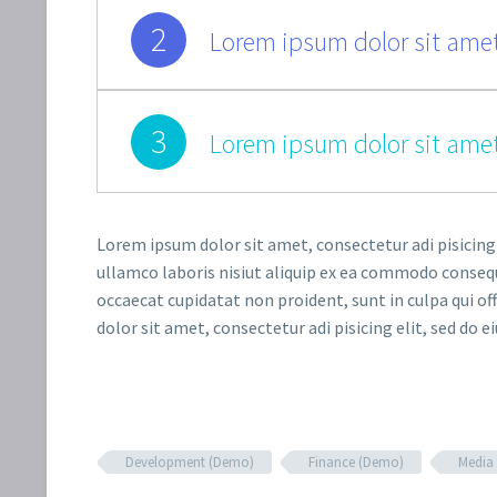
2
Lorem ipsum dolor sit amet
3
Lorem ipsum dolor sit amet
Lorem ipsum dolor sit amet, consectetur adi pisicing
ullamco laboris nisiut aliquip ex ea commodo consequat
occaecat cupidatat non proident, sunt in culpa qui of
dolor sit amet, consectetur adi pisicing elit, sed do e
Development (Demo)
Finance (Demo)
Media