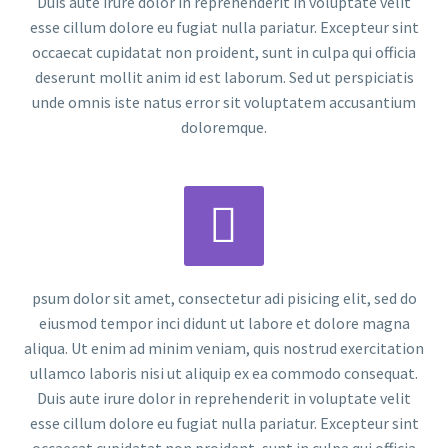
Duis aute irure dolor in reprehenderit in voluptate velit
esse cillum dolore eu fugiat nulla pariatur. Excepteur sint
occaecat cupidatat non proident, sunt in culpa qui officia
deserunt mollit anim id est laborum. Sed ut perspiciatis
unde omnis iste natus error sit voluptatem accusantium
doloremque.


psum dolor sit amet, consectetur adi pisicing elit, sed do
eiusmod tempor inci didunt ut labore et dolore magna
aliqua. Ut enim ad minim veniam, quis nostrud exercitation
ullamco laboris nisi ut aliquip ex ea commodo consequat.
Duis aute irure dolor in reprehenderit in voluptate velit
esse cillum dolore eu fugiat nulla pariatur. Excepteur sint
occaecat cupidatat non proident, sunt in culpa qui officia