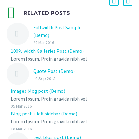
RELATED POSTS
Fullwidth Post Sample
(Demo)
29 Mar 2016
100% width Galleries Post (Demo)
Lorem Ipsum. Proin gravida nibh vel
velit auctor aliquet. Aenean
Quote Post (Demo)
sollicitudin, lorem quis bibendum
16 Sep 2015
auctor, nisi elit consequat ipsum,
nec sagittis sem nibh id elit
images blog post (Demo)
Lorem Ipsum. Proin gravida nibh vel
velit auctor aliquet. Aenean
05 Mar 2016
Blog post + left sidebar (Demo)
sollicitudin, lorem quis bibendum
Lorem Ipsum. Proin gravida nibh vel
auctor, nisi elit consequat ipsum,
velit auctor aliquet. Aenean
18 Mar 2016
nec sagittis sem nibh id elit. Duis
sollicitudin, lorem quis bibendum
text blog post (Demo)
sed odio sit amet nibh vulputate