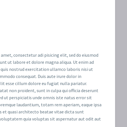
 amet, consectetur adi pisicing elit, sed do eiusmod
dunt ut labore et dolore magna aliqua. Ut enim ad
uis nostrud exercitation ullamco laboris nisi ut
ommodo consequat. Duis aute irure dolor in
it esse cillum dolore eu fugiat nulla pariatur.
tat non proident, sunt in culpa qui officia deserunt
d ut perspiciatis unde omnis iste natus error sit
remque laudantium, totam rem aperiam, eaque ipsa
is et quasi architecto beatae vitae dicta sunt
oluptatem quia voluptas sit aspernatur aut odit aut