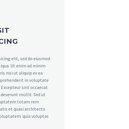
IT
CING
icing elit, sed do eiusmod
liqua. Ut enim ad minim
s nisi ut aliquip ex ea
eprehenderit in voluptate
r. Excepteur sint occaecat
a deserunt mollit. Sed ut
voluptatem totam rem
atis et quasi architecto
voluptatem. quia voluptas