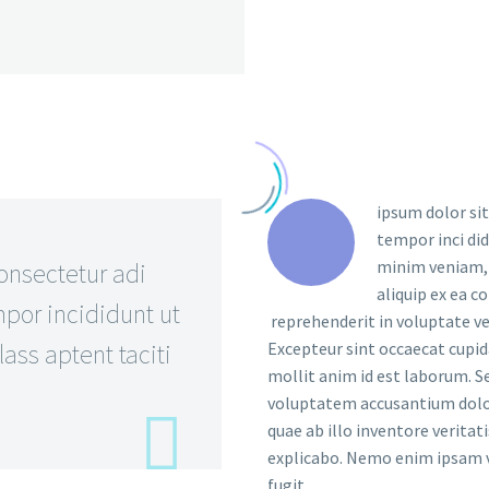
ipsum dolor sit
tempor inci di
minim veniam, q
onsectetur adi
aliquip ex ea c
por incididunt ut
reprehenderit in voluptate vel
ass aptent taciti
Excepteur sint occaecat cupida
mollit anim id est laborum. Se
voluptatem accusantium dolo
quae ab illo inventore veritat
explicabo. Nemo enim ipsam v
fugit.