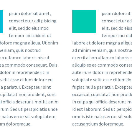
psum dolor sit amet,
psum dolor sit
consectetur adi pisicing
consectetur adi
elit, sed do eiusmod
elit, sed do ei
tempor inci didunt ut
tempor inci di
 dolore magna aliqua. Ut enim
labore et dolore magna aliqu
veniam, quis nostrud
ad minim veniam, quis nostru
on ullamco laboris nisi ut
exercitation ullamco laboris n
x ea commodo consequat. Duis
aliquip ex ea commodo conseq
 dolor in reprehenderit in
aute irure dolor in reprehende
velit esse cillum dolore eu
voluptate velit esse cillum do
la pariatur. Excepteur sint
fugiat nulla pariatur. Excepte
cupidatat non proident, sunt
occaecat cupidatat non proid
ui officia deserunt mollit anim
in culpa qui officia deserunt 
orum. Sed ut perspiciatis unde
id est laborum. Sed ut perspic
 natus error sit voluptatem
omnis iste natus error sit vo
um doloremque.
accusantium doloremque.