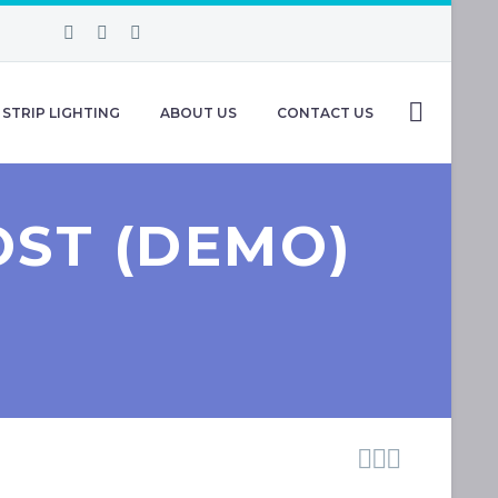
STRIP LIGHTING
ABOUT US
CONTACT US
OST (DEMO)


