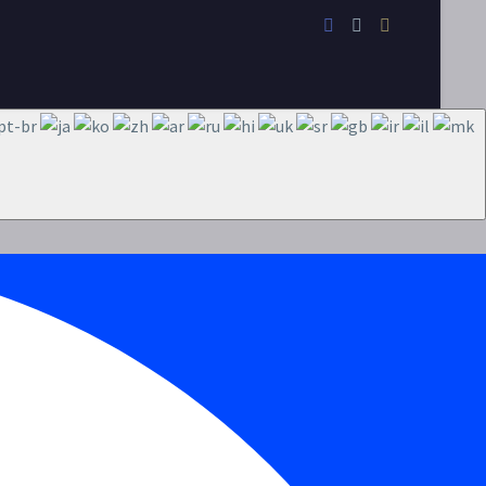
quat
nibh vulputate cursus a
sit amet mauris. Morbi
accumsan ipsum velit.
Nam nec tellus a odio
tincidunt auctor a ornare
odio. Sed non mauris
vitae erat consequat
auctor eu in elit.