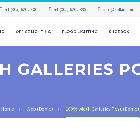
+1 (305) 620-5300
+1 (305) 620-5399
info@zollan.com
NG
OFFICE LIGHTING
FLOOD LIGHTING
SHOEBOX
H GALLERIES P
Home
Web (Demo)
100% width Galleries Post (Demo)