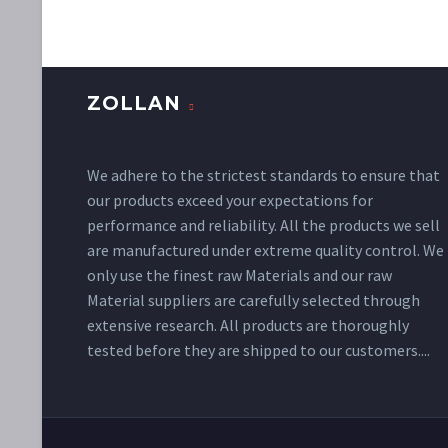
auctor aliquet. Aenean
sollicitudin, lorem quis
bibendum auctor, nisi elit
Quote Post (Demo)
consequat ipsum, nec
ZOLLAN
05 Mar 2016
sagittis sem nibh id elit.
Lorem Ipsum. Proin
gravida nibh vel velit
We adhere to the strictest standards to ensure that
auctor aliquet. Aenean
our products exceed your expectations for
Simple Shop Page (Demo)
sollicitudin, lorem quis
performance and reliability. All the products we sell
Lorem Ipsum. Proin gravida nibh vel
bibendum auctor, nisi elit
are manufactured under extreme quality control. We
velit auctor aliquet. Aenean
26 Mar 2016
consequat ipsum, nec
only use the finest raw Materials and our raw
sollicitudin, lorem quis bibendum
sagittis sem nibh id elit.
Material suppliers are carefully selected through
auctor, nisi elit consequat ipsum,
extensive research. All products are thoroughly
nec sagittis sem nibh id elit.
tested before they are shipped to our customers....