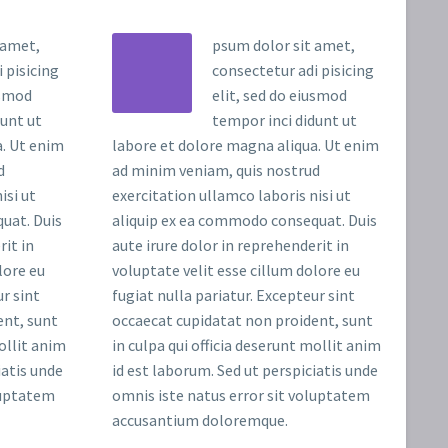
 amet,
psum dolor sit amet,
 pisicing
consectetur adi pisicing
usmod
elit, sed do eiusmod
dunt ut
tempor inci didunt ut
a. Ut enim
labore et dolore magna aliqua. Ut enim
d
ad minim veniam, quis nostrud
isi ut
exercitation ullamco laboris nisi ut
uat. Duis
aliquip ex ea commodo consequat. Duis
rit in
aute irure dolor in reprehenderit in
lore eu
voluptate velit esse cillum dolore eu
ur sint
fugiat nulla pariatur. Excepteur sint
ent, sunt
occaecat cupidatat non proident, sunt
mollit anim
in culpa qui officia deserunt mollit anim
iatis unde
id est laborum. Sed ut perspiciatis unde
luptatem
omnis iste natus error sit voluptatem
accusantium doloremque.